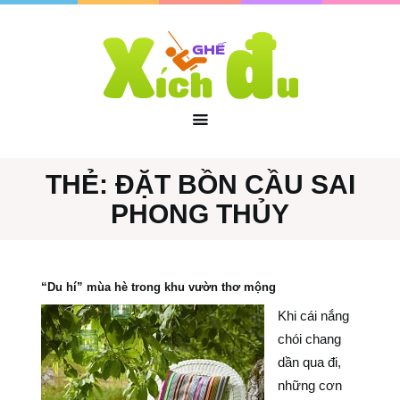
THẺ:
ĐẶT BỒN CẦU SAI
PHONG THỦY
“Du hí” mùa hè trong khu vườn thơ mộng
Khi cái nắng
chói chang
dần qua đi,
những cơn