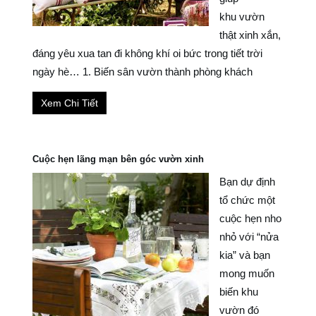
khu vườn
thật xinh xắn,
đáng yêu xua tan đi không khí oi bức trong tiết trời
ngày hè… 1. Biến sân vườn thành phòng khách
Xem Chi Tiết
Cuộc hẹn lãng mạn bên góc vườn xinh
Bạn dự định
tổ chức một
cuộc hẹn nho
nhỏ với “nửa
kia” và bạn
mong muốn
biến khu
vườn đó