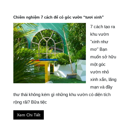
Chiêm nghiệm 7 cách để có góc vườn “tươi xinh”
7 cách tạo ra
khu vườn
"xinh như
mơ" Bạn
muốn sở hữu
một góc
vườn nhỏ
xinh xắn, lãng
mạn và đầy
thư thái không kém gì những khu vườn có diện tích
rộng rãi? Bữa tiệc
Xem Chi Tiết