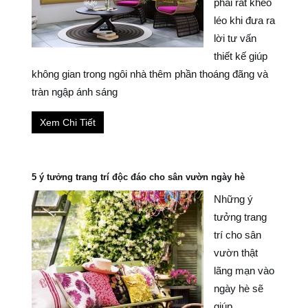
phải rất khéo
léo khi đưa ra
lời tư vấn
thiết kế giúp
không gian trong ngôi nhà thêm phần thoáng đãng và
tràn ngập ánh sáng
Xem Chi Tiết
5 ý tưởng trang trí độc đáo cho sân vườn ngày hè
Những ý
tưởng trang
trí cho sân
vườn thật
lãng mạn vào
ngày hè sẽ
giúp