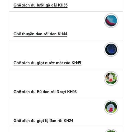
Ghế xích đu lưỡi gà dài KH35
Ghế thuyền đan rối đen KH44
Ghế xích đu giọt nước mắt cáo KH45
Ghế xích đu E0 đan rối 3 sợi KH03
Ghế xích đu giọt lệ đan rối KH24