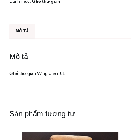
Danh mục:
Ghế thư giãn
h
ư
g
i
MÔ TẢ
ã
n
W
Mô tả
i
n
Ghế thư giãn Wing chair 01
g
c
h
a
i
Sản phẩm tương tự
r
0
1