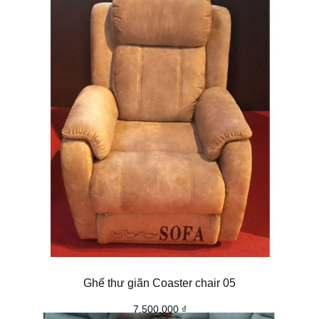
s
ố
l
ư
ợ
n
g
Ghế thư giãn Coaster chair 05
7.500.000
₫