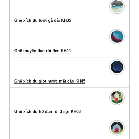
Ghế xích đu lưỡi gà dài KH35
Ghế thuyền đan rối đen KH44
Ghế xích đu giọt nước mắt cáo KH45
Ghế xích đu E0 đan rối 3 sợi KH03