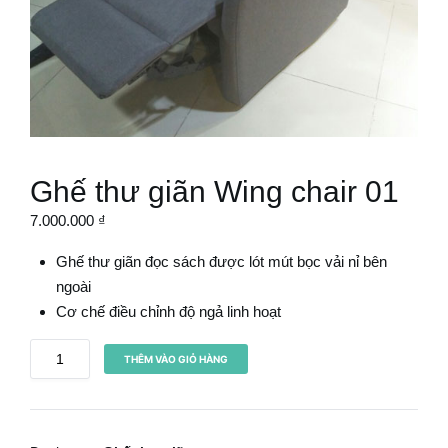
Ghế thư giãn Wing chair 01
7.000.000
₫
Ghế thư giãn đọc sách được lót mút bọc vải nỉ bên
ngoài
Cơ chế điều chỉnh độ ngả linh hoạt
G
THÊM VÀO GIỎ HÀNG
h
ế
t