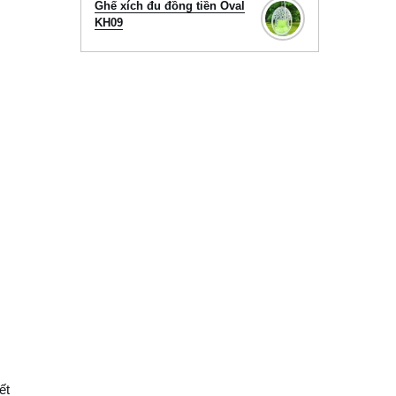
Ghế xích đu đồng tiền Oval
KH09
ết