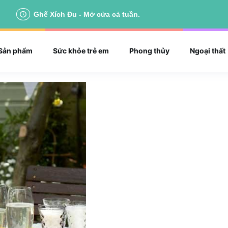
Ghế Xích Đu - Mở cửa cả tuần.
Sản phẩm
Sức khỏe trẻ em
Phong thủy
Ngoại thất