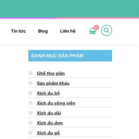
0
Tin tức
Blog
Liên hệ
DANH MỤC SẢN PHẨM
Ghế thư giãn
Sản phẩm khác
Xích đu bộ
Xích đu công viên
Xích đu dài
Xích đu đơn
Xích đu gỗ