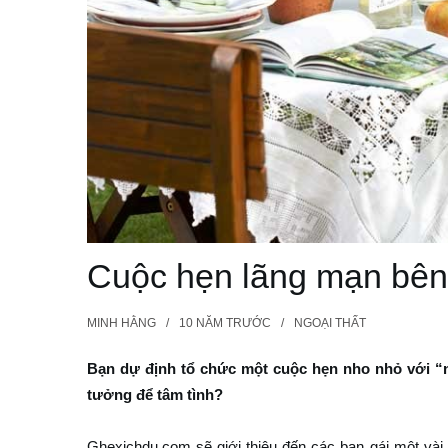
Cuộc hẹn lãng mạn bên
MINH HẰNG
10 NĂM
TRƯỚC
NGOẠI THẤT
Bạn dự định tổ chức một cuộc hẹn nho nhỏ với “
tưởng để tâm tình?
Ghexichdu.com sẽ giới thiệu đến các bạn gái một vài 