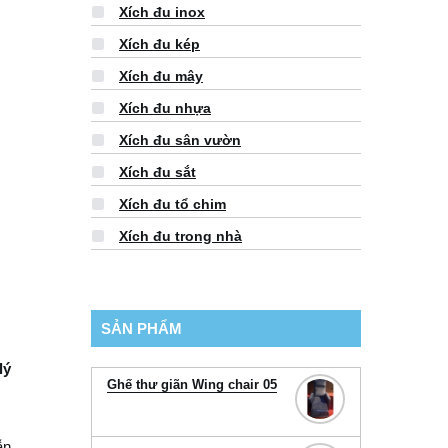
Xích đu inox
Xích đu kép
Xích đu mây
Xích đu nhựa
Xích đu sân vườn
Xích đu sắt
Xích đu tổ chim
Xích đu trong nhà
SẢN PHẨM
lý
Ghế thư giãn Wing chair 05
ẫn