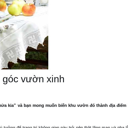
 góc vườn xinh
nửa kia” và bạn mong muốn biến khu vườn đó thành địa điểm 
ý tưởng để trang trí không gian này trở nên thật lãng mạn và pha l