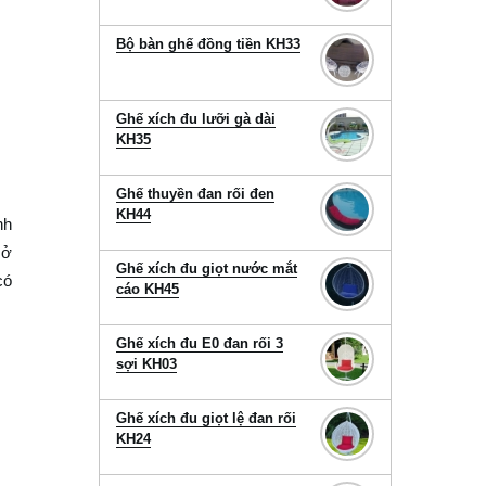
Bộ bàn ghế đồng tiền KH33
Ghế xích đu lưỡi gà dài
KH35
Ghế thuyền đan rối đen
KH44
nh
 ở
Ghế xích đu giọt nước mắt
có
cáo KH45
Ghế xích đu E0 đan rối 3
sợi KH03
Ghế xích đu giọt lệ đan rối
KH24