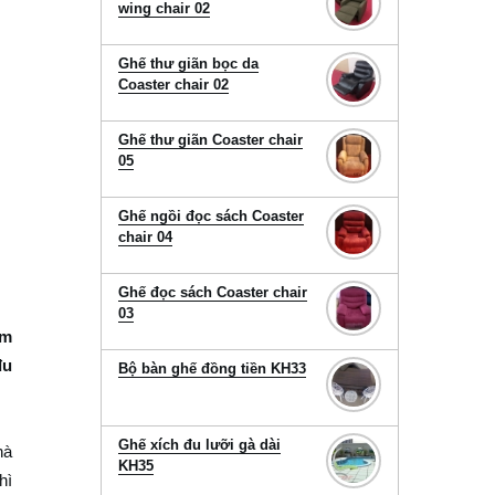
wing chair 02
Ghế thư giãn bọc da
Coaster chair 02
Ghế thư giãn Coaster chair
05
Ghế ngồi đọc sách Coaster
chair 04
Ghế đọc sách Coaster chair
03
ấm
đu
Bộ bàn ghế đồng tiền KH33
Ghế xích đu lưỡi gà dài
hà
KH35
hì