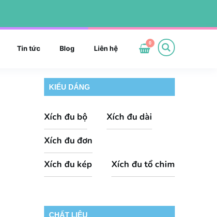
0
Tin tức
Blog
Liên hệ
KIỂU DÁNG
Xích đu bộ
Xích đu dài
Xích đu đơn
Xích đu kép
Xích đu tổ chim
CHẤT LIỆU