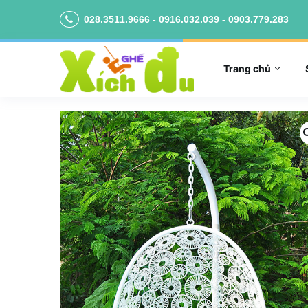
028.3511.9666 - 0916.032.039 - 0903.779.283
Trang chủ