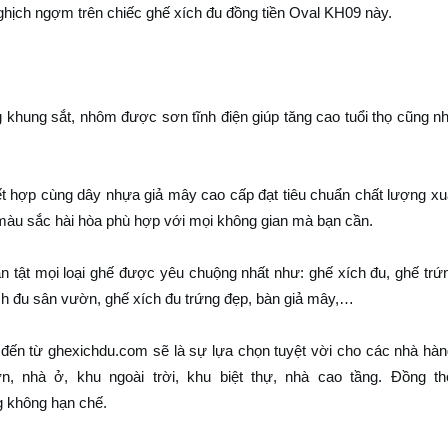
ghịch ngợm trên chiếc ghế xích đu đồng tiền Oval KH09 này.
 khung sắt, nhôm được sơn tĩnh điện giúp tăng cao tuổi thọ cũng n
hợp cùng dây nhựa giả mây cao cấp đạt tiêu chuẩn chất lượng xuâ
 màu sắc hài hòa phù hợp với mọi không gian mà bạn cần.
ần tật mọi loại ghế được yêu chuộng nhất như: ghế xích đu, ghế trứ
ch đu sân vườn, ghế xích đu trứng đẹp, bàn giả mây,…
hế đến từ ghexichdu.com sẽ là sự lựa chọn tuyệt vời cho các nhà hàn
n, nhà ở, khu ngoài trời, khu biệt thự, nhà cao tầng. Đồng th
g không hạn chế.