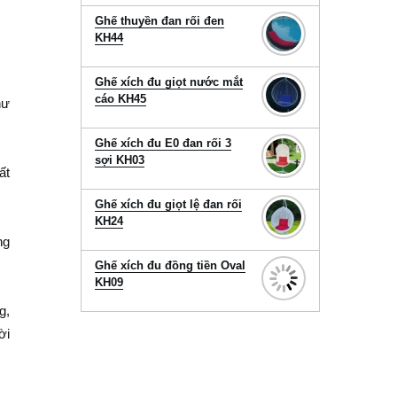
Ghế thuyền đan rối đen
KH44
Ghế xích đu giọt nước mắt
cáo KH45
hư
Ghế xích đu E0 đan rối 3
sợi KH03
́t
Ghế xích đu giọt lệ đan rối
KH24
ng
Ghế xích đu đồng tiền Oval
KH09
g,
ời