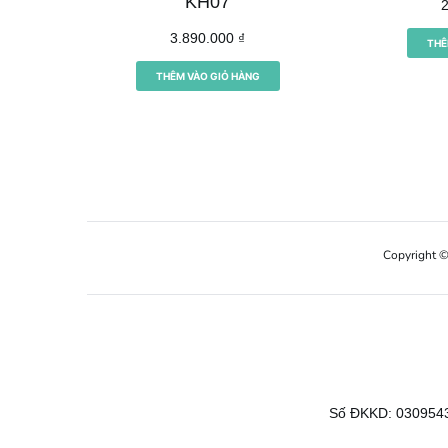
KH07
3.890.000
₫
THÊ
THÊM VÀO GIỎ HÀNG
Copyright 
Số ĐKKD: 0309543