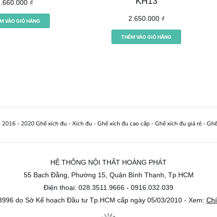
KH13
2.660.000
₫
2.650.000
₫
M VÀO GIỎ HÀNG
THÊM VÀO GIỎ HÀNG
© 2016 - 2020
Ghế xích đu
-
Xích đu
-
Ghế xích đu cao cấp
-
Ghế xích đu giá rẻ
-
Ghế
HỆ THỐNG NỘI THẤT HOÀNG PHÁT
55 Bạch Đằng, Phường 15, Quận Bình Thạnh, Tp.HCM
Điện thoại: 028.3511.9666 - 0916.032.039
996 do Sở Kế hoạch Đầu tư Tp.HCM cấp ngày 05/03/2010 - Xem:
Chí