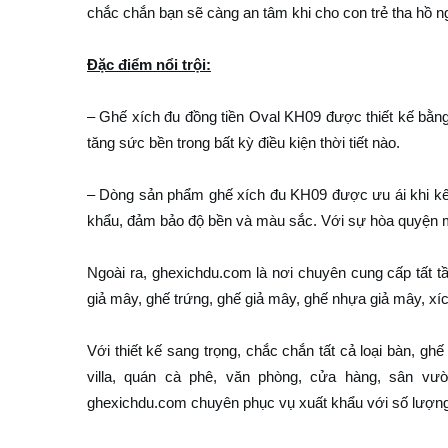
chắc chắn bạn sẽ càng an tâm khi cho con trẻ tha hồ n
Đặc điểm nổi trội:
– Ghế xích đu đồng tiền Oval KH09 được thiết kế bằng
tăng sức bền trong bất kỳ điều kiện thời tiết nào.
– Dòng sản phẩm ghế xích đu KH09 được ưu ái khi kết 
khẩu, đảm bảo độ bền và màu sắc. Với sự hòa quyện
Ngoài ra, ghexichdu.com là nơi chuyên cung cấp tất t
giả mây, ghế trứng, ghế giả mây, ghế nhựa giả mây, xí
Với thiết kế sang trọng, chắc chắn tất cả loại bàn, g
villa, quán cà phê, văn phòng, cửa hàng, sân vườ
ghexichdu.com chuyên phục vụ xuất khẩu với số lượn