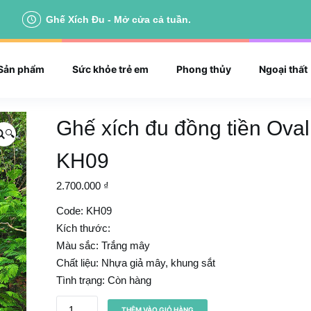
Ghế Xích Đu - Mở cửa cả tuần.
Sản phẩm
Sức khỏe trẻ em
Phong thủy
Ngoại thất
Ghế xích đu đồng tiền Oval
🔍
KH09
2.700.000
₫
Code: KH09
Kích thước:
Màu sắc: Trắng mây
Chất liệu: Nhựa giả mây, khung sắt
Tình trạng: Còn hàng
G
THÊM VÀO GIỎ HÀNG