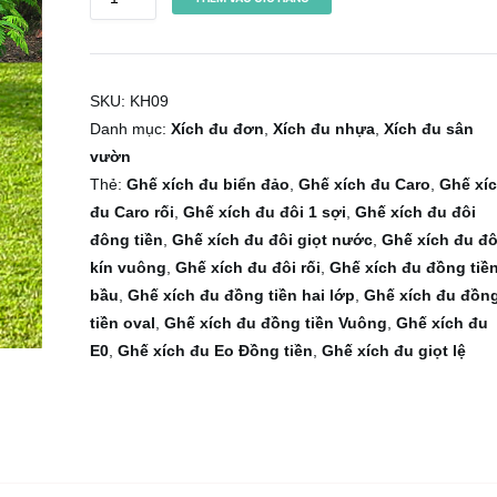
h
ế
x
SKU:
KH09
í
Danh mục:
Xích đu đơn
,
Xích đu nhựa
,
Xích đu sân
c
vườn
h
Thẻ:
Ghế xích đu biển đảo
,
Ghế xích đu Caro
,
Ghế xí
đ
đu Caro rối
,
Ghế xích đu đôi 1 sợi
,
Ghế xích đu đôi
u
đông tiền
,
Ghế xích đu đôi giọt nước
,
Ghế xích đu đô
đ
kín vuông
,
Ghế xích đu đôi rối
,
Ghế xích đu đồng tiề
ồ
bầu
,
Ghế xích đu đồng tiền hai lớp
,
Ghế xích đu đồn
n
tiền oval
,
Ghế xích đu đồng tiền Vuông
,
Ghế xích đu
g
E0
,
Ghế xích đu Eo Đồng tiền
,
Ghế xích đu giọt lệ
t
i
ề
n
O