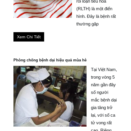
rối loạn tiêu hóa
(RLTH) là một điển
hình. Đây là bệnh rất
thường gặp
Xem Chi Tiết
Phòng chống bệnh dại hiệu quả mùa hè
Tại Việt Nam,
trong vòng 5
năm gần đây
số người
mắc bệnh dại
gia tăng trở
lại, với số ca
tử vong rất
cao. Riêng