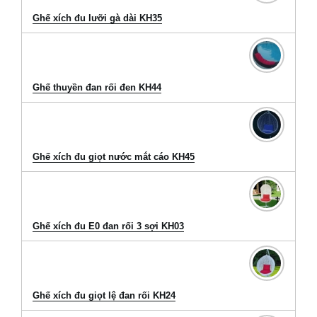
Ghế xích đu lưỡi gà dài KH35
Ghế thuyền đan rối đen KH44
Ghế xích đu giọt nước mắt cáo KH45
Ghế xích đu E0 đan rối 3 sợi KH03
Ghế xích đu giọt lệ đan rối KH24