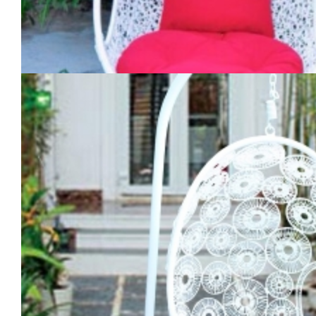
Ghế xích đu rối 1 sợi 2 tay lưới trắng
2.670.000
₫
THÊM VÀO GIỎ HÀNG