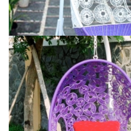
Ghế xích đu đồng tiền hai lớp KH
2.700.000
₫
THÊM VÀO GIỎ HÀNG