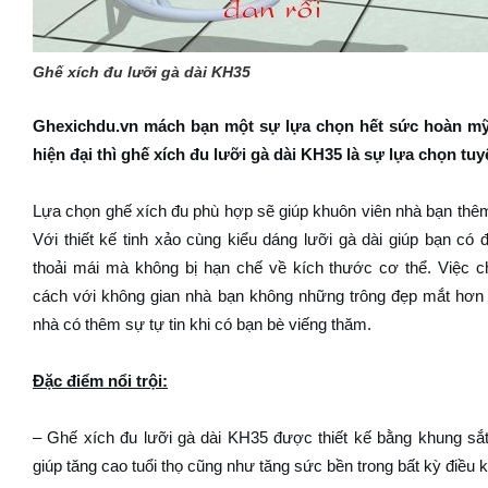
Ghế xích đu lưỡi gà dài KH35
Ghexichdu.vn mách bạn một sự lựa chọn hết sức hoàn m
hiện đại thì ghế xích đu lưỡi gà dài KH35 là sự lựa chọn tuy
Lựa chọn ghế xích đu phù hợp sẽ giúp khuôn viên nhà bạn thêm
Với thiết kế tinh xảo cùng kiểu dáng lưỡi gà dài giúp bạn có
thoải mái mà không bị hạn chế về kích thước cơ thể. Việc 
cách với không gian nhà bạn không những trông đẹp mắt hơn
nhà có thêm sự tự tin khi có bạn bè viếng thăm.
Đặc điểm nổi trội:
– Ghế xích đu lưỡi gà dài KH35 được thiết kế bằng khung sắ
giúp tăng cao tuổi thọ cũng như tăng sức bền trong bất kỳ điều kiện