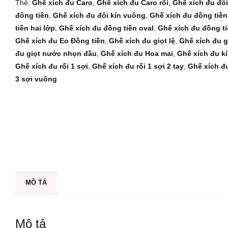
Thẻ:
Ghế xích đu Caro
,
Ghế xích đu Caro rối
,
Ghế xích đu đôi
h
đông tiền
,
Ghế xích đu đôi kín vuông
,
Ghế xích đu đồng tiền
đ
tiền hai lớp
,
Ghế xích đu đồng tiền oval
,
Ghế xích đu đồng t
u
Ghế xích đu Eo Đồng tiền
,
Ghế xích đu giọt lệ
,
Ghế xích đu g
l
đu giọt nước nhọn đầu
,
Ghế xích đu Hoa mai
,
Ghế xích đu k
ư
Ghế xích đu rối 1 sợi
,
Ghế xích đu rối 1 sợi 2 tay
,
Ghế xích đu
ỡ
3 sợi vuông
i
g
à
d
à
i
K
H
MÔ TẢ
3
5
s
Mô tả