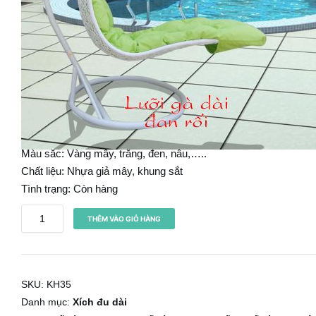
Ghế xích đu lưỡi gà dài KH35
3.290.000
₫
Code: KH35
Kích thước:
Màu sắc: Vàng mây, trắng, đen, nâu,…..
Chất liệu: Nhựa giả mây, khung sắt
Tình trạng: Còn hàng
G
THÊM VÀO GIỎ HÀNG
h
ế
x
SKU:
KH35
í
Danh mục:
Xích đu dài
c