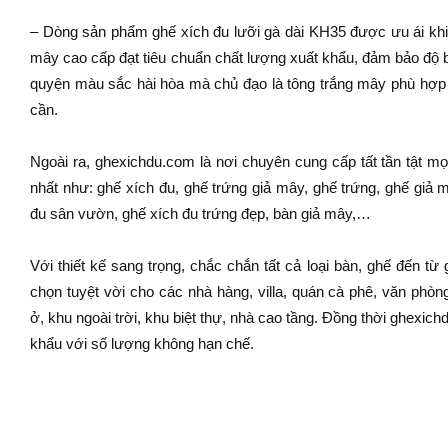
– Dòng sản phẩm ghế xích đu lưỡi gà dài KH35 được ưu ái khi
mây cao cấp đạt tiêu chuẩn chất lượng xuất khẩu, đảm bảo độ 
quyện màu sắc hài hòa mà chủ đạo là tông trắng mây phù hợp 
cần.
Ngoài ra, ghexichdu.com là nơi chuyên cung cấp tất tần tật m
nhất như: ghế xích đu, ghế trứng giả mây, ghế trứng, ghế giả 
đu sân vườn, ghế xích đu trứng đẹp, bàn giả mây,…
Với thiết kế sang trọng, chắc chắn tất cả loại bàn, ghế đến từ
chọn tuyệt vời cho các nhà hàng, villa, quán cà phê, văn phò
ở, khu ngoài trời, khu biệt thự, nhà cao tầng. Đồng thời ghexi
khẩu với số lượng không hạn chế.