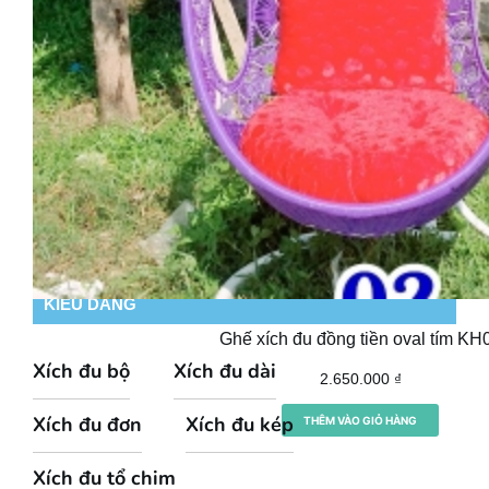
KIỂU DÁNG
Ghế xích đu đồng tiền oval tím KH
Xích đu bộ
Xích đu dài
2.650.000
₫
Xích đu đơn
Xích đu kép
THÊM VÀO GIỎ HÀNG
Xích đu tổ chim