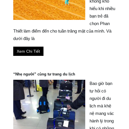
không khó
hiểu khi nhiều
bạn trẻ đã
chọn Phan
Thiết làm điểm đến cho tuần trăng mật của mình. Và
dưới đây là
Xem Chi Tiết
“Nhẹ người” cùng tư trang du lịch
Bao giờ bạn
tự hỏi có
người đi du
lịch mà khệ
nệ mang vác
hành lý trong
khi có những