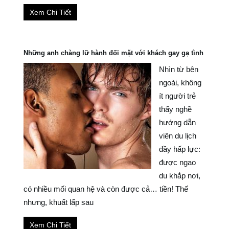
Xem Chi Tiết
Những anh chàng lữ hành đối mặt với khách gay gạ tình
Nhìn từ bên
ngoài, không
ít người trẻ
thấy nghề
hướng dẫn
viên du lịch
đầy hấp lực:
được ngao
du khắp nơi,
có nhiều mối quan hệ và còn được cả… tiền! Thế
nhưng, khuất lấp sau
Xem Chi Tiết