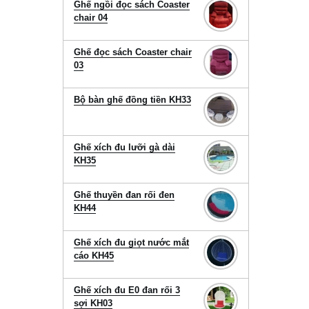
Ghế ngồi đọc sách Coaster
chair 04
Ghế đọc sách Coaster chair
03
Bộ bàn ghế đồng tiền KH33
Ghế xích đu lưỡi gà dài
KH35
Ghế thuyền đan rối đen
KH44
Ghế xích đu giọt nước mắt
cáo KH45
Ghế xích đu E0 đan rối 3
sợi KH03