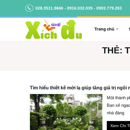
028.3511.9666 - 0916.032.039 - 0903.779.283
Trang chủ
THẺ:
T
Tìm hiểu thiết kế mới lạ giúp tăng giá trị ngôi
Một thành p
Bạn sẽ ngạc 
nhà đáng
Xem Chi Ti