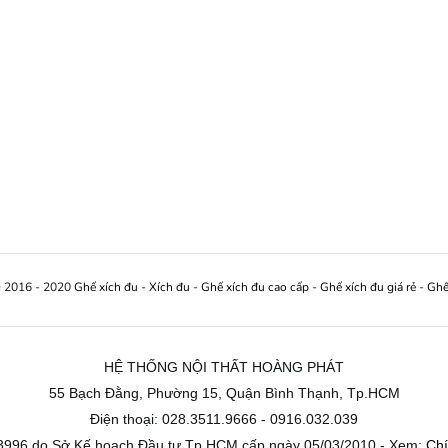
© 2016 - 2020
Ghế xích đu
-
Xích đu
-
Ghế xích đu cao cấp
-
Ghế xích đu giá rẻ
-
Ghế
HỆ THỐNG NỘI THẤT HOÀNG PHÁT
55 Bạch Đằng, Phường 15, Quận Bình Thạnh, Tp.HCM
Điện thoại: 028.3511.9666 - 0916.032.039
996 do Sở Kế hoạch Đầu tư Tp.HCM cấp ngày 05/03/2010 - Xem:
Chí