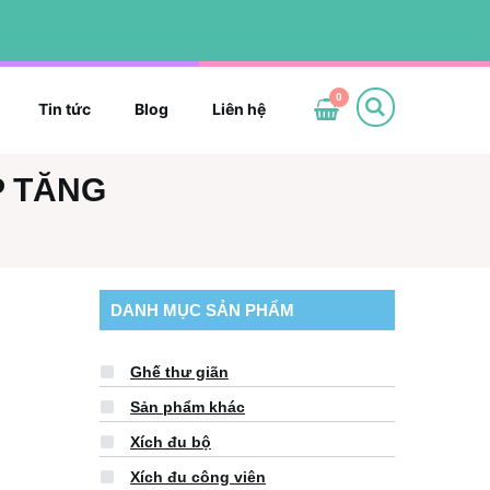
0
Tin tức
Blog
Liên hệ
P TĂNG
DANH MỤC SẢN PHẨM
Ghế thư giãn
Sản phẩm khác
Xích đu bộ
Xích đu công viên