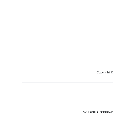
Copyright 
Số ĐKKD: 0309543