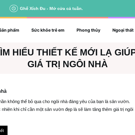
Ghế Xích Đu - Mở cửa cả tuần.
Sản phẩm
Sức khỏe trẻ em
Phong thủy
Ngoại thất
ÌM HIỂU THIẾT KẾ MỚI LẠ GIÚ
GIÁ TRỊ NGÔI NHÀ
 nhà
hần không thể bỏ qua cho ngôi nhà đáng yêu của bạn là sân vườn.
nhiên khi chỉ cần một sân vườn đẹp là sẽ làm tăng thêm giá trị ngôi
ết