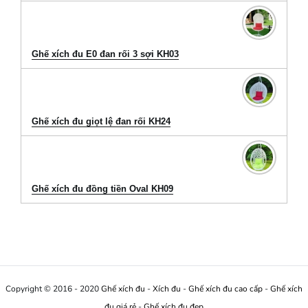
Ghế xích đu E0 đan rối 3 sợi KH03
Ghế xích đu giọt lệ đan rối KH24
Ghế xích đu đồng tiền Oval KH09
Copyright © 2016 - 2020
Ghế xích đu
-
Xích đu
-
Ghế xích đu cao cấp
-
Ghế xích
đu giá rẻ
-
Ghế xích đu đẹp