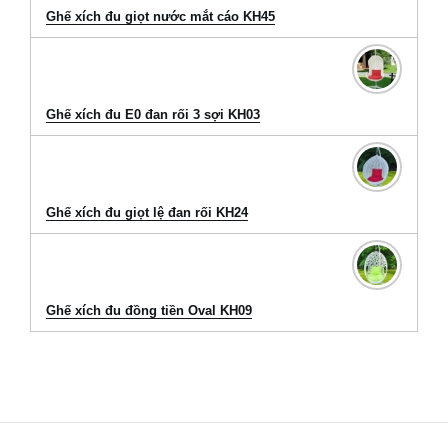
Ghế xích đu giọt nước mắt cáo KH45
Ghế xích đu E0 đan rối 3 sợi KH03
Ghế xích đu giọt lệ đan rối KH24
Ghế xích đu đồng tiền Oval KH09