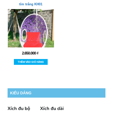
tím trắng KH01
2.650.000
₫
THÊM VÀO GIỎ HÀNG
KIỂU DÁNG
Xích đu bộ
Xích đu dài